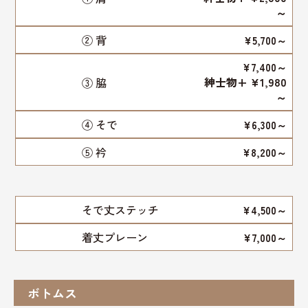
～
② 背
¥5,700～
¥7,400～
紳士物+ ¥1,980
③ 脇
～
④ そで
¥6,300～
⑤ 衿
¥8,200～
そで丈ステッチ
¥4,500～
着丈プレーン
¥7,000～
ボトムス