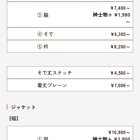
¥7,400～
紳士物+ ¥1,980
③ 脇
～
④ そで
¥6,300～
⑤ 衿
¥8,200～
そで丈ステッチ
¥4,500～
着丈プレーン
¥7,000～
ジャケット
【幅】
¥10,800～
紳士物+ ¥2,800
① 肩