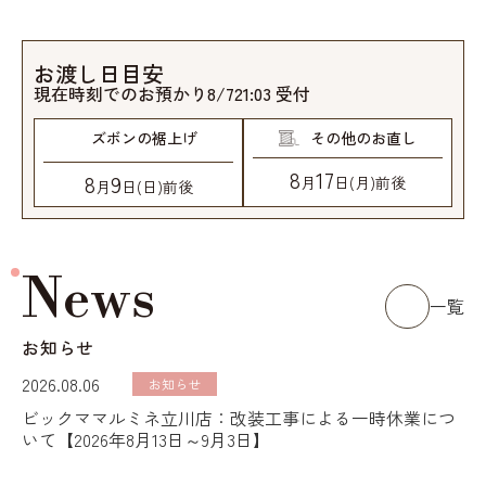
お渡し日目安
現在時刻でのお預かり
8
/
7
21
:
03
受付
ズボンの裾上げ
その他のお直し
8
17
8
9
月
日
(月)
前後
月
日
(日)
前後
News
一覧
お知らせ
2026.08.06
お知らせ
ビックママルミネ立川店：改装工事による一時休業につ
いて【2026年8月13日～9月3日】