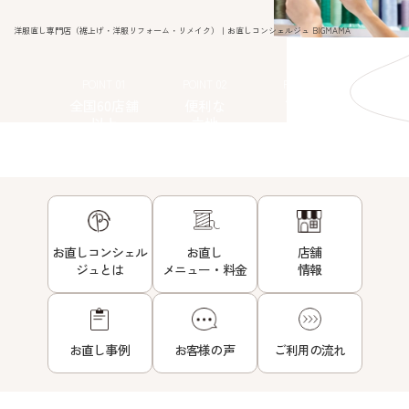
洋服直し専門店（裾上げ・洋服リフォーム・リメイク）｜お直しコンシェルジュ BIGMAMA
POINT 01
POINT 02
POINT 03
全国60店舗
便利な
丁寧な
以上
立地
接客
お直しコンシェル
お直し
店舗
ジュとは
メニュー・料金
情報
お直し事例
お客様の声
ご利用の流れ