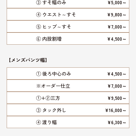
③ すそ幅のみ
¥5,000～
④ ウエスト～すそ
¥9,800～
⑤ ヒップ～すそ
¥7,000～
⑥ 内股割増
¥4,500～
【
メンズパンツ幅
】
① 後ろ中心のみ
¥4,500～
※オーダー仕立
¥7,000～
①+②三方
¥9,500～
③ タック外し
¥16,000～
④ 渡り幅
¥6,300～