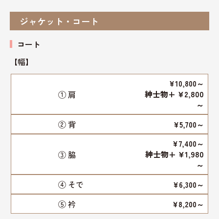
ジャケット・コート
コート
【幅】
¥10,800～
紳士物+ ¥2,800
① 肩
～
② 背
¥5,700～
¥7,400～
紳士物+ ¥1,980
③ 脇
～
④ そで
¥6,300～
⑤ 衿
¥8,200～