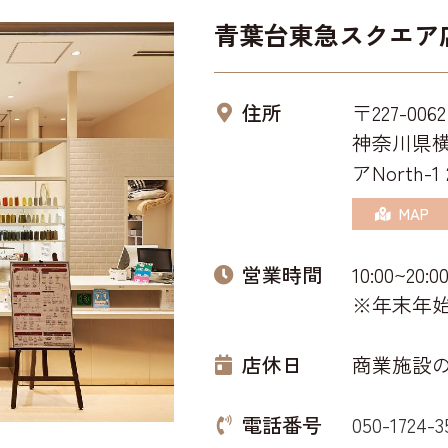
青葉台東急スクエア
住所
〒227-0062
神奈川県横
アNorth-1 
MAP
営業時間
10:00~20:0
※年末年
店休日
商業施設
電話番号
050-1724-3