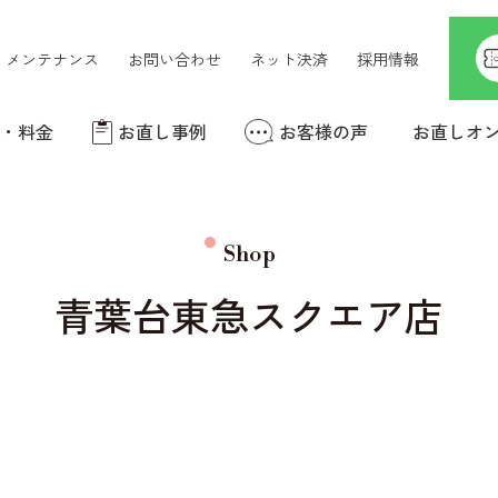
メンテナンス
お問い合わせ
ネット決済
採用情報
ー・料金
お直し事例
お客様の声
お直しオ
コート・ダウンの
洋服のお直し
お直し
Shop
青葉台東急スクエア店
アクセサリーの修理
カーテンの裾上げ