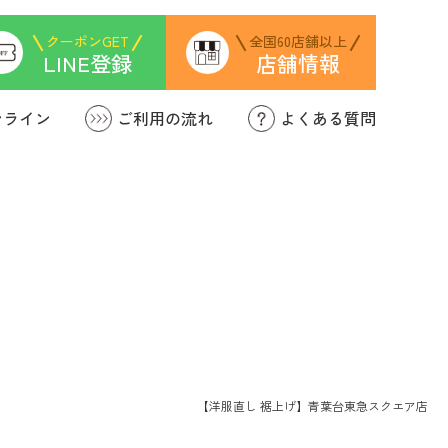
クーポンGET
全国60店舗以上
LINE登録
店舗情報
ンライン
ご利用の流れ
よくある質問
靴の修理
【洋服直し 裾上げ】青葉台東急スクエア店