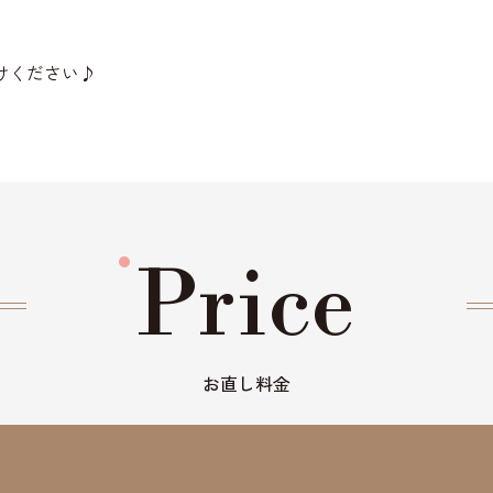
けください♪
Price
お直し料金