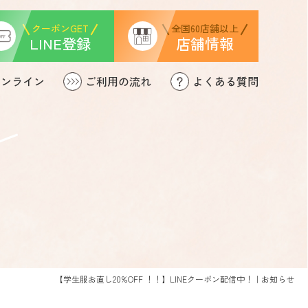
クーポンGET
全国60店舗以上
LINE登録
店舗情報
オンライン
ご利用の流れ
よくある質問
靴の修理
【学生服お直し20%OFF ！！】LINEクーポン配信中！｜お知らせ