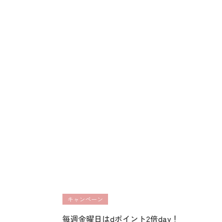
キャンペーン
毎週金曜日はdポイント2倍day！