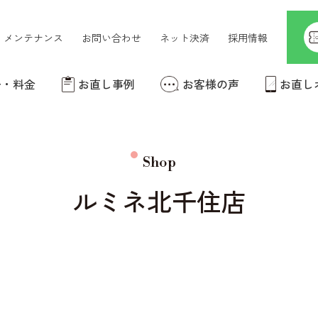
メンテナンス
お問い合わせ
ネット決済
採用情報
ー・料金
お直し事例
お客様の声
お直し
コート・ダウンの
洋服のお直し
お直し
Shop
ルミネ北千住店
アクセサリーの修理
カーテンの裾上げ