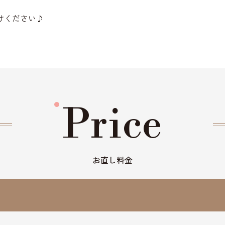
けください♪
Price
お直し料金